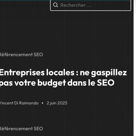
Rechercher (texte)
Rechercher
Référencement SEO
Entreprises locales : ne gaspillez
pas votre budget dans le SEO
Vincent Di Raimondo
2 juin 2025
Référencement SEO