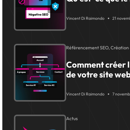
Vincent Di Raimondo
21 novem
Référencement SEO, Création 
Comment créer l
de votre site web
Vincent Di Raimondo
7 novemb
Actus