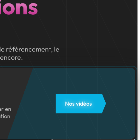
ions
 le référencement, le
 encore.
Nos vidéos
er en
ation