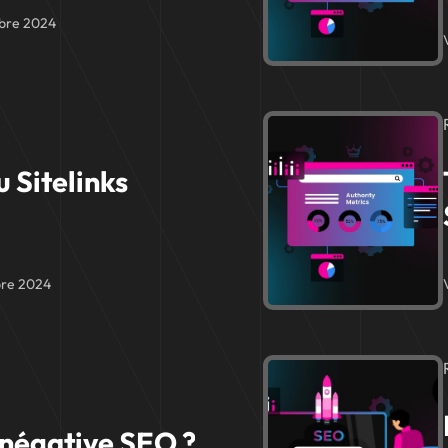
bre 2024
u Sitelinks
re 2024
 négative SEO ?