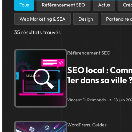
Trier par catégorie
Tous
Référencement SEO
Actus
Créa
Web Marketing & SEA
Design
Partenaire 
35 résultats trouvés
Référencement SEO
SEO local : Com
1er dans sa ville 
Vincent Di Raimondo
18 juin 2
WordPress, Guides