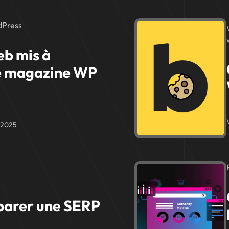
dPress
eb mis à
le magazine WP
r 2025
parer une SERP