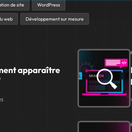
tion de site
WordPress
du web
Développement sur mesure
ment apparaître
?
025