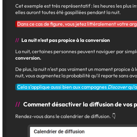
Cet exemple est très représentatif : les heures les plus 
elles auront toutes été gaspillées pendant la nuit.
Dans ce cas de figure, vous jetez littéralement votre arg
La nuit n’est pas propice à la conversion
La nuit, certaines personnes peuvent naviguer par simpl
conversion.
De plus, la nuit n’est pas vraiment un moment propice à l
nuit, vous augmentez la probabilité qu’il reparte sans av
Cela s’applique aussi bien aux campagnes
Discover
qu’
Comment désactiver la diffusion de vos pub
Rendez-vous dans le calendrier de diffusion. 👇