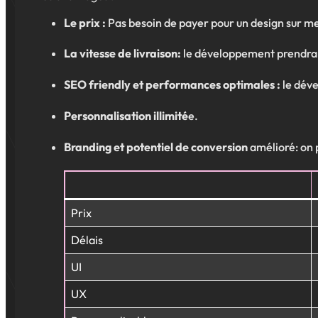
Le prix :
Pas besoin de payer pour un design sur m
La vitesse de livraison:
le développement prendra a
SEO friendly et performances optimales :
le déve
Personnalisation illimité
e.
Branding et potentiel de conversion
amélioré: on p
Prix
Délais
UI
UX