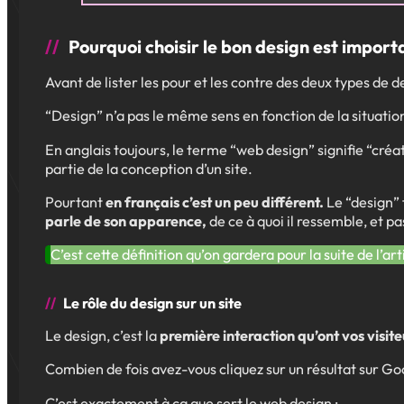
Pourquoi choisir le bon design est import
Avant de lister les pour et les contre des deux types de 
“Design” n’a pas le même sens en fonction de la situation
En anglais toujours, le terme “web design” signifie “créa
partie de la conception d’un site.
Pourtant
en français c’est un peu différent.
Le “design” 
parle de son apparence,
de ce à quoi il ressemble, et p
C’est cette définition qu’on gardera pour la suite de l’art
Le rôle du design sur un site
Le design, c’est la
première interaction qu’ont vos visi
Combien de fois avez-vous cliquez sur un résultat sur Goo
C’est exactement à ça que sert le web design :