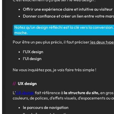
Offrir une expérience claire et intuitive au visiteur
Donner confiance et créer un lien entre votre marq
Notez qu’un design réfléchi est la clé vers la conversion
moche.
Pour être un peu plus précis, il faut préciser
les deux type
l’UX design
l’UI design
Ne vous inquiétez pas, je vais faire très simple !
UX design
L’
UX design
fait référence à
la structure du site,
en gros 
couleurs, de polices, d’effets visuels, d’espacements ou au
le parcours de navigation