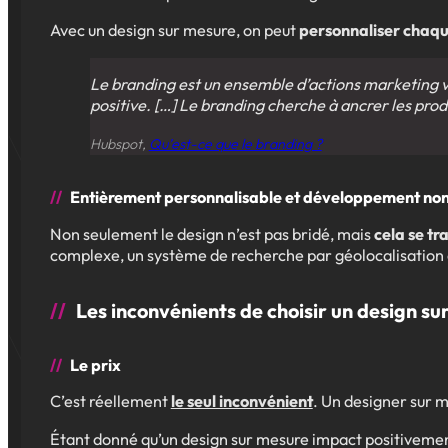
Avec un design sur mesure, on peut
personnaliser chaqu
Le branding est un ensemble d’actions marketing v
positive. […] Le branding cherche à ancrer les produ
Hubspot,
Qu’est-ce que le branding ?
Entièrement personnalisable et développement non 
Non seulement le design n’est pas bridé, mais
cela se tr
complexe, un système de recherche par géolocalisation ou 
Les inconvénients de choisir un design su
Le prix
C’est réellement
le seul inconvénient
. Un designer sur m
Étant donné qu’un design sur mesure impact positivemen