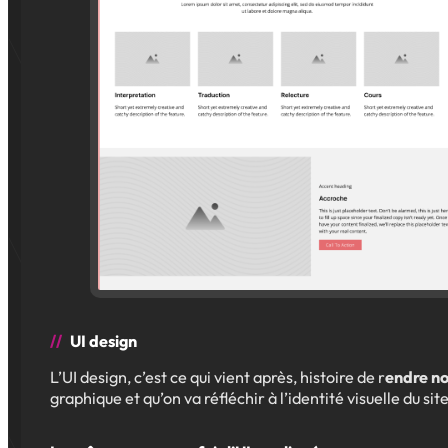
UI design
L’UI design, c’est ce qui vient après, histoire de r
endre no
graphique et qu’on va réfléchir à l’identité visuelle du sit