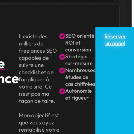
SEO orienté
Il existe des
Réserver
ROI et
milliers de
un appel
conversion
freelances SEO
Stratégie
capables de
e
sur-mesure
suivre une
Nombreuses
checklist et de
nce
études de
l'appliquer à
cas chiffrées
votre site. Ce
Autonomie
n'est pas ma
et rigueur
façon de faire.
Mon objectif est
que vous ayez
rentabilisé votre