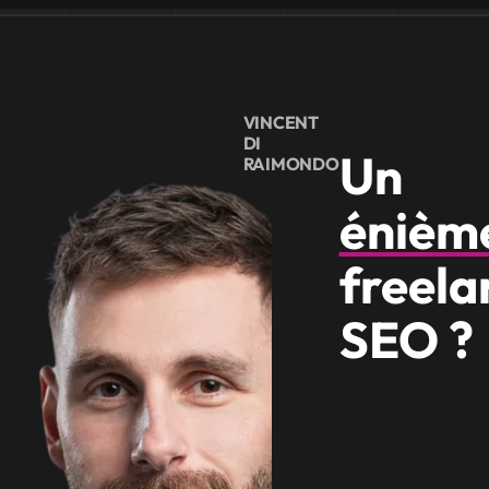
VINCENT
DI
Un
RAIMONDO
énièm
freela
SEO ?