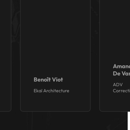
Amand
De Van
Benoît Viot
ADV
Ekaï Architecture
Correcti