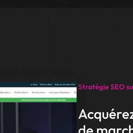
Stratégie SEO s
Acquére
de marc