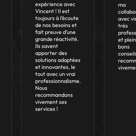
expérience avec
ma
Vincent ! Il est
collabor
toujours à l’écoute
avec vin
de nos besoins et
très
fait preuve d’une
professi
grande réactivité.
et plein 
Ils savent
bons
apporter des
conseils.
solutions adaptées
recomm
et innovantes, le
vivemen
tout avec un vrai
professionnalisme.
Nous
recommandons
vivement ses
services !