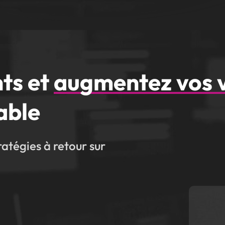
nts et
augmentez vos 
able
atégies à retour sur