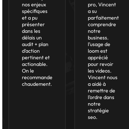
nos enjeux
pro, Vincent
spécifiques
a su
et a pu
parfaitement
présenter
comprendre
dans les
notre
délais un
business.
audit + plan
l’usage de
d’action
loom est
pertinent et
apprécié
actionable.
pour revoir
On le
les videos.
recommande
Vincent nous
chaudement.
a aidé à
remettre de
l’ordre dans
notre
stratégie
seo.