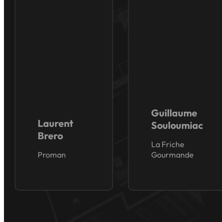
Guillaume
Laurent
Souloumiac
Brero
La Friche
Proman
Gourmande