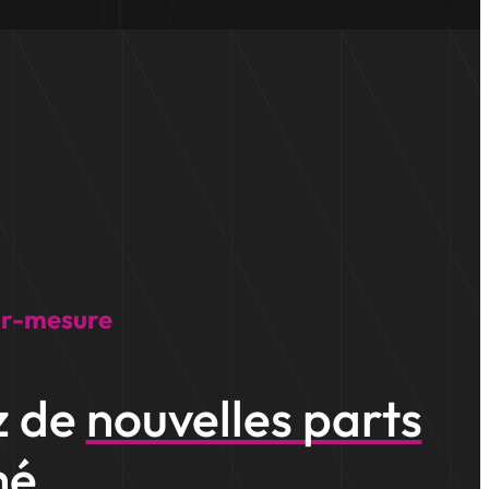
ur-mesure
z de
nouvelles parts
hé
.