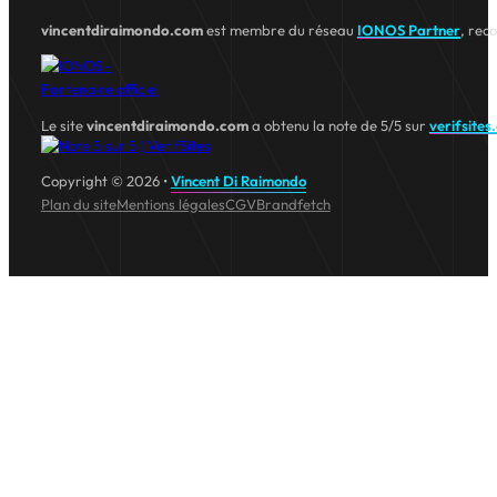
vincentdiraimondo.com
est membre du réseau
IONOS Partner
, rec
Le site
vincentdiraimondo.com
a obtenu la note de 5/5 sur
verifsites
Copyright © 2026 •
Vincent Di Raimondo
Plan du site
Mentions légales
CGV
Brandfetch