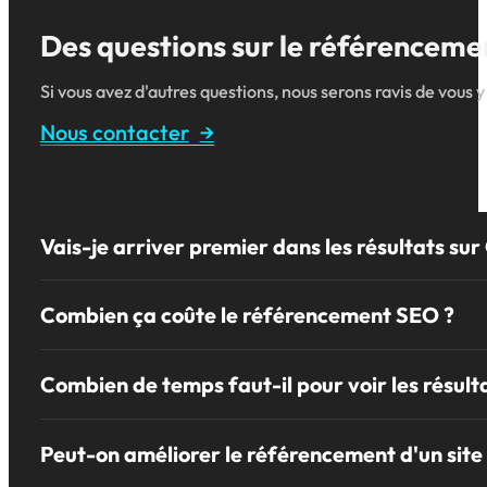
Des questions sur le référencemen
Si vous avez d'autres questions, nous serons ravis de vous
Nous contacter
Vais-je arriver premier dans les résultats sur
Aucune entreprise de SEO sérieuse ne peut vous garantir de
Combien ça coûte le référencement SEO ?
Bien sûr il est possible d’arriver 1er sur des recherches 
Il n’y a pas de règle précise, ça dépend de votre marché. 
Combien de temps faut-il pour voir les résu
Chez Partenaire du Web, nous commençons chaque campagne
prévoir un budget plus élevé.
Ça dépend aussi d’où vous partez, si vous êtes actuellement
Selon Google, il faut compter 6 mois pour voir les premiers
Peut-on améliorer le référencement d'un site 
N’hésitez pas à nous contacter pour
obtenir un devis grat