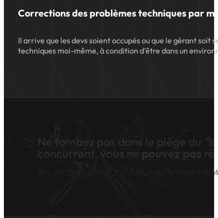
Corrections des problèmes techniques par me
Il arrive que les devs soient occupés ou que le gérant so
techniques moi-même, à condition d'être dans un environ
Ne tombez pas dans le piège du
"s
concurrent, vous ne
pouvez pas
réf
Vincent Di Raimondo, Fondateur de Partenaire du 