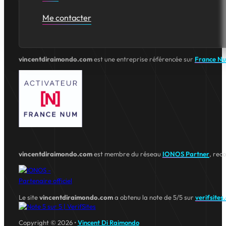
Me contacter
vincentdiraimondo.com
est une entreprise référencée sur
France N
vincentdiraimondo.com
est membre du réseau
IONOS Partner
, rec
Le site
vincentdiraimondo.com
a obtenu la note de 5/5 sur
verifsites
Copyright © 2026 •
Vincent Di Raimondo