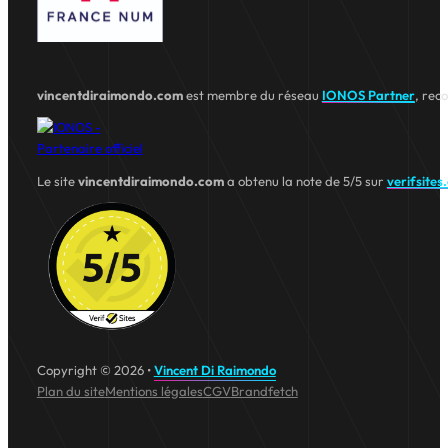
vincentdiraimondo.com
est membre du réseau
IONOS Partner
, rec
Le site
vincentdiraimondo.com
a obtenu la note de 5/5 sur
verifsites
Copyright © 2026 •
Vincent Di Raimondo
Plan du site
Mentions légales
CGV
Brandfetch