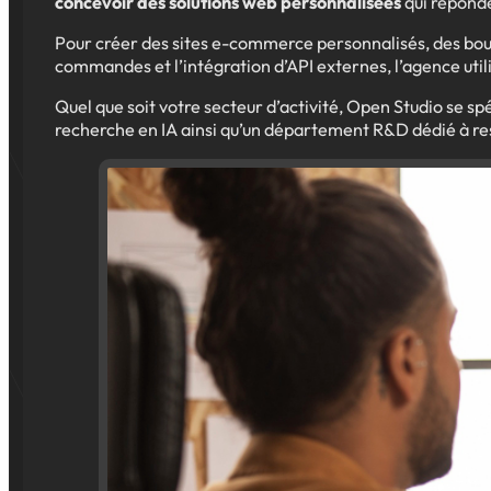
concevoir des solutions web personnalisées
qui réponde
Pour créer des sites e-commerce personnalisés, des bouti
commandes et l’intégration d’API externes, l’agence util
Quel que soit votre secteur d’activité, Open Studio se s
recherche en IA ainsi qu’un département R&D dédié à re