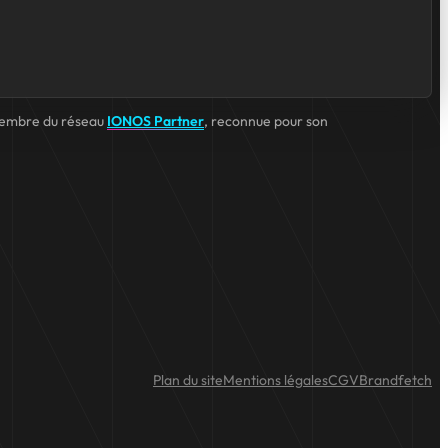
embre du réseau
IONOS Partner
, reconnue pour son
Plan du site
Mentions légales
CGV
Brandfetch