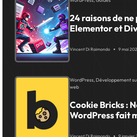
WordPress, Guides
24 raisons de ne 
Elementor et Div
Vincent Di Raimondo
9 mai 20
WordPress, Développement sur
web
Cookie Bricks : N
WordPress fait 
Vincent Di Raimondo
9 janvier